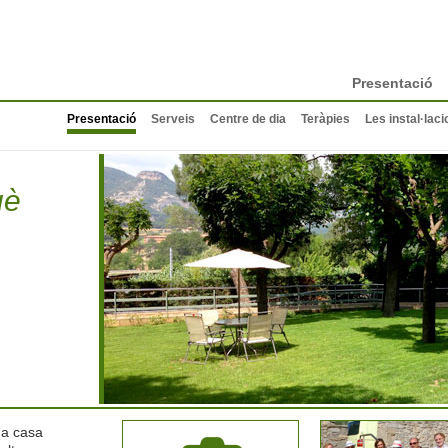
Presentació
Presentació
Serveis
Centre de dia
Teràpies
Les instal·lac
uè
ga casa