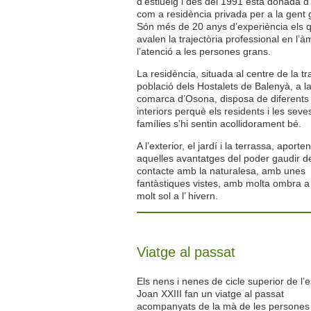
d’estiueig i des del 1991 està donada d’
com a residència privada per a la gent 
Són més de 20 anys d’experiència els 
avalen la trajectòria professional en l’à
l’atenció a les persones grans.
La residència, situada al centre de la tr
població dels Hostalets de Balenyà, a l
comarca d’Osona, disposa de diferents
interiors perquè els residents i les seve
famílies s’hi sentin acollidorament bé.
A l’exterior, el jardí i la terrassa, aporte
aquelles avantatges del poder gaudir d
contacte amb la naturalesa, amb unes
fantàstiques vistes, amb molta ombra a l
molt sol a l’ hivern.
Viatge al passat
Els nens i nenes de cicle superior de l’
Joan XXIII fan un viatge al passat
acompanyats de la mà de les persones