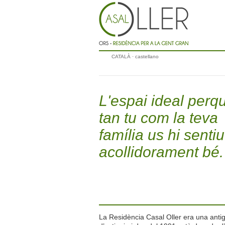
CATALÀ ·
castellano
L'espai ideal perq
tan tu com la teva
família us hi sentiu
acollidorament bé.
La Residència Casal Oller era una anti