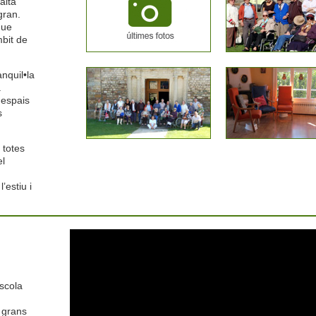
alta
gran.
que
mbit de
anquil•la
a
 espais
s
n totes
el
’estiu i
escola
 grans